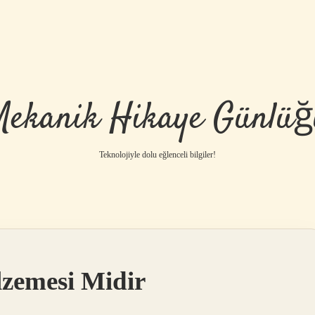
Mekanik Hikaye Günlüğ
Teknolojiyle dolu eğlenceli bilgiler!
lzemesi Midir