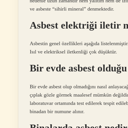
nedenle uzun zamandır hem yalıtım hem de izo
ve asbeste “sihirli mineral” denmektedir.
Asbest elektriği iletir 
Asbestin genel özellikleri aşağıda listelenmişt
Isıl ve elektriksel iletkenliği çok düşüktür.
Bir evde asbest olduğu 
Bir evde asbest olup olmadığını nasıl anlayacağ
çıplak gözle görmek maalesef mümkün değildir.
laboratuvar ortamında test edilerek tespit edileb
binadan bir numune alınır.
Binalarda asbest nedi