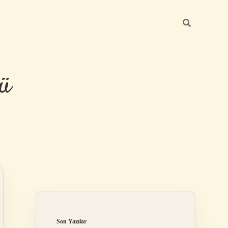
ü
Sidebar
hiltonbet yeni
Son Yazılar