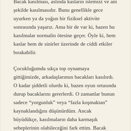
Bacak kasılması, aslında kasların istemsiz ve ani
şekilde kasılmasıdır. Bunu genellikle gece
uyurken ya da yoğun bir fiziksel aktivite
sonrasında yaşarız. Ama bir de var ki, bazen bu
kasılmalar normalin ötesine geçer. Öyle ki, hem
kaslar hem de sinirler üzerinde de ciddi etkiler
bırakabilir.
Çocukluğumda sıkça top oynamaya
gittiğimizde, arkadaşlarımın bacakları kasılırdı.
O kadar şiddetli olurdu ki, bazen oyun ortasında
durup bacaklarını gererlerdi. O zamanlar bunun
sadece “yorgunluk” veya “fazla koşmaktan”
kaynaklandığını düşünürdüm. Ancak
büyüdükçe, kasılmaların daha karmaşık
sebeplerinin olabileceğini fark ettim. Bacak