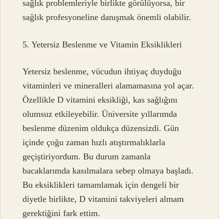
sağlık problemleriyle birlikte görülüyorsa, bir
sağlık profesyoneline danışmak önemli olabilir.
5. Yetersiz Beslenme ve Vitamin Eksiklikleri
Yetersiz beslenme, vücudun ihtiyaç duyduğu
vitaminleri ve mineralleri alamamasına yol açar.
Özellikle D vitamini eksikliği, kas sağlığını
olumsuz etkileyebilir. Üniversite yıllarımda
beslenme düzenim oldukça düzensizdi. Gün
içinde çoğu zaman hızlı atıştırmalıklarla
geçiştiriyordum. Bu durum zamanla
bacaklarımda kasılmalara sebep olmaya başladı.
Bu eksiklikleri tamamlamak için dengeli bir
diyetle birlikte, D vitamini takviyeleri almam
gerektiğini fark ettim.