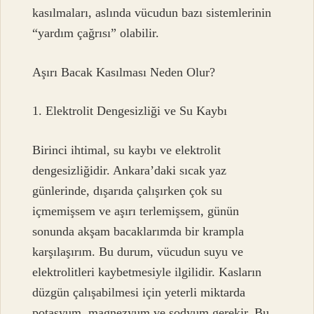
kasılmaları, aslında vücudun bazı sistemlerinin
“yardım çağrısı” olabilir.
Aşırı Bacak Kasılması Neden Olur?
1. Elektrolit Dengesizliği ve Su Kaybı
Birinci ihtimal, su kaybı ve elektrolit
dengesizliğidir. Ankara’daki sıcak yaz
günlerinde, dışarıda çalışırken çok su
içmemişsem ve aşırı terlemişsem, günün
sonunda akşam bacaklarımda bir krampla
karşılaşırım. Bu durum, vücudun suyu ve
elektrolitleri kaybetmesiyle ilgilidir. Kasların
düzgün çalışabilmesi için yeterli miktarda
potasyum, magnezyum ve sodyum gerekir. Bu