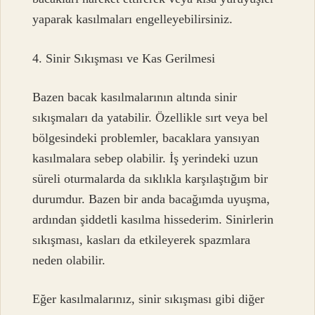
yaparak kasılmaları engelleyebilirsiniz.
4. Sinir Sıkışması ve Kas Gerilmesi
Bazen bacak kasılmalarının altında sinir
sıkışmaları da yatabilir. Özellikle sırt veya bel
bölgesindeki problemler, bacaklara yansıyan
kasılmalara sebep olabilir. İş yerindeki uzun
süreli oturmalarda da sıklıkla karşılaştığım bir
durumdur. Bazen bir anda bacağımda uyuşma,
ardından şiddetli kasılma hissederim. Sinirlerin
sıkışması, kasları da etkileyerek spazmlara
neden olabilir.
Eğer kasılmalarınız, sinir sıkışması gibi diğer