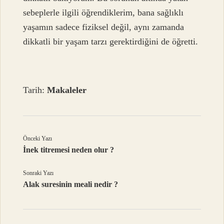
sebeplerle ilgili öğrendiklerim, bana sağlıklı
yaşamın sadece fiziksel değil, aynı zamanda
dikkatli bir yaşam tarzı gerektirdiğini de öğretti.
Tarih:
Makaleler
Önceki Yazı
İnek titremesi neden olur ?
Sonraki Yazı
Alak suresinin meali nedir ?