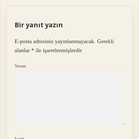
Bir yanıt yazın
E-posta adresiniz yayınlanmayacak.
Gerekli
alanlar
*
ile işaretlenmişlerdir
Yorum
İsim*