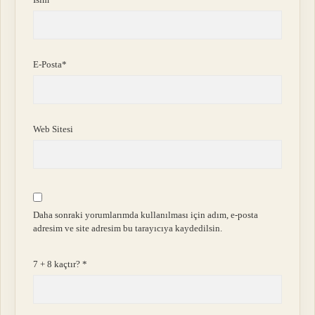
E-Posta*
Web Sitesi
Daha sonraki yorumlarımda kullanılması için adım, e-posta
adresim ve site adresim bu tarayıcıya kaydedilsin.
7 + 8 kaçtır?
*