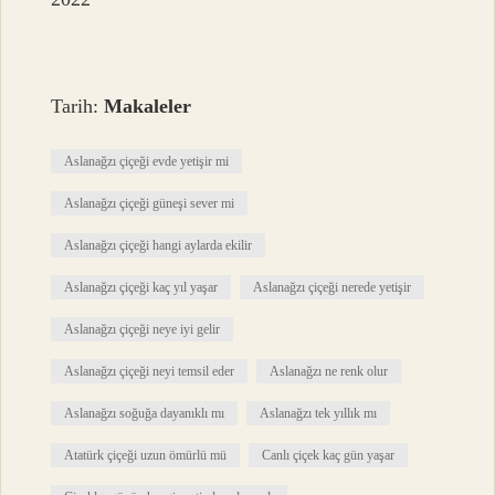
Tarih:
Makaleler
Aslanağzı çiçeği evde yetişir mi
Aslanağzı çiçeği güneşi sever mi
Aslanağzı çiçeği hangi aylarda ekilir
Aslanağzı çiçeği kaç yıl yaşar
Aslanağzı çiçeği nerede yetişir
Aslanağzı çiçeği neye iyi gelir
Aslanağzı çiçeği neyi temsil eder
Aslanağzı ne renk olur
Aslanağzı soğuğa dayanıklı mı
Aslanağzı tek yıllık mı
Atatürk çiçeği uzun ömürlü mü
Canlı çiçek kaç gün yaşar