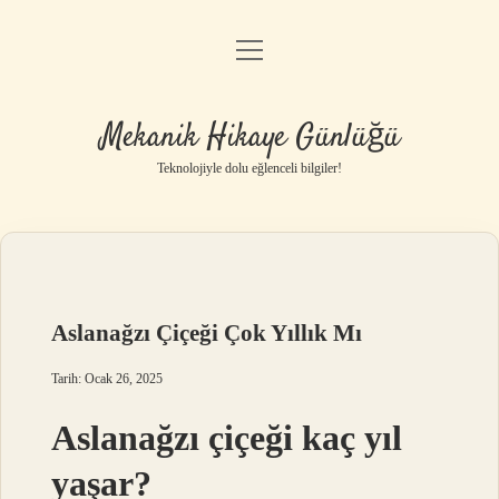
menüyü
Anasayfa
aç
Gizlilik Politikası
Mekanik Hikaye Günlüğü
Yasal Uyarı
Teknolojiyle dolu eğlenceli bilgiler!
Hakkımızda
Aslanağzı Çiçeği Çok Yıllık Mı
Tarih: Ocak 26, 2025
Aslanağzı çiçeği kaç yıl
yaşar?