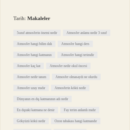
Tarih:
Makaleler
5sınıf atmosferin önemi nedir
Atmosfer anlamı nedir 3 sınıf
Atmosfer hangi bilim dalı
Atmosfer hangi ders
Atmosfer hangi katmanın
Atmosfer hangi terimdir
Atmosfer kaç kat
Atmosfer nedir okul öncesi
Atmosfer nedir tanım
Atmosfer olmasaydı ne olurdu
Atmosfer uzay mıdır
Atmosferin kökü nedir
Dünyanın en dış katmanının adı nedir
En dıştaki katmana ne denir
Fay terim anlamlı mıdır
Gökyüzü kökü nedir
Ozon tabakası hangi katmandır