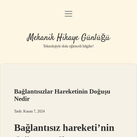
menüyü
Anasayfa
aç
Gizlilik Politikası
Mekanik Hikaye Günlüğü
Yasal Uyarı
Teknolojiyle dolu eğlenceli bilgiler!
Hakkımızda
Bağlantısızlar Hareketinin Doğuşu
Nedir
Tarih: Kasım 7, 2024
Bağlantısız hareketi’nin