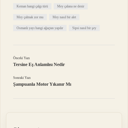
Keman hangi çalgı türü
Mey çalana ne denir
Mey çalmak zor mu
Mey nasıl bir alet
Osmanlı yayı hangi ağaçtan yapılır
Sipsi nasıl bir şey
Önceki Yazı
Tersine Eş Anlamlısı Nedir
Sonraki Yazı
Şampuanla Motor Yıkanır Mı