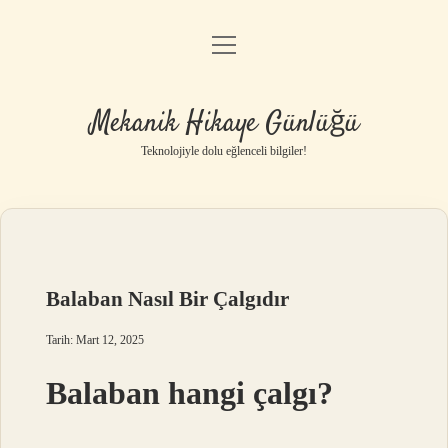
menüyü
Anasayfa
aç
Gizlilik Politikası
Mekanik Hikaye Günlüğü
Yasal Uyarı
Teknolojiyle dolu eğlenceli bilgiler!
Hakkımızda
Balaban Nasıl Bir Çalgıdır
Tarih: Mart 12, 2025
Balaban hangi çalgı?