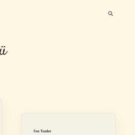
ü
Sidebar
hiltonbet y
Son Yazılar