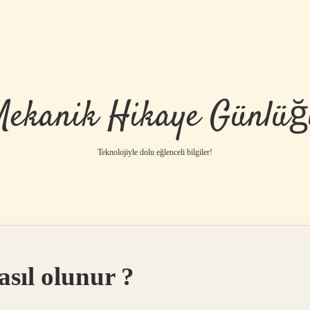
Mekanik Hikaye Günlüğ
Teknolojiyle dolu eğlenceli bilgiler!
sıl olunur ?