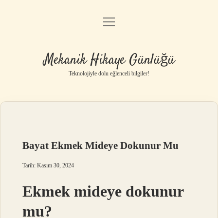
menüyü
Anasayfa
aç
Gizlilik Politikası
Mekanik Hikaye Günlüğü
Yasal Uyarı
Teknolojiyle dolu eğlenceli bilgiler!
Hakkımızda
Bayat Ekmek Mideye Dokunur Mu
Tarih: Kasım 30, 2024
Ekmek mideye dokunur
mu?