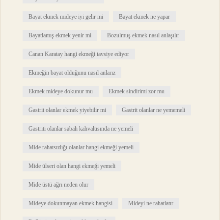
Bayat ekmek mideye iyi gelir mi
Bayat ekmek ne yapar
Bayatlamış ekmek yenir mi
Bozulmuş ekmek nasıl anlaşılır
Canan Karatay hangi ekmeği tavsiye ediyor
Ekmeğin bayat olduğunu nasıl anlarız
Ekmek mideye dokunur mu
Ekmek sindirimi zor mu
Gastrit olanlar ekmek yiyebilir mi
Gastrit olanlar ne yememeli
Gastriti olanlar sabah kahvaltısında ne yemeli
Mide rahatsızlığı olanlar hangi ekmeği yemeli
Mide ülseri olan hangi ekmeği yemeli
Mide üstü ağrı neden olur
Mideye dokunmayan ekmek hangisi
Mideyi ne rahatlatır