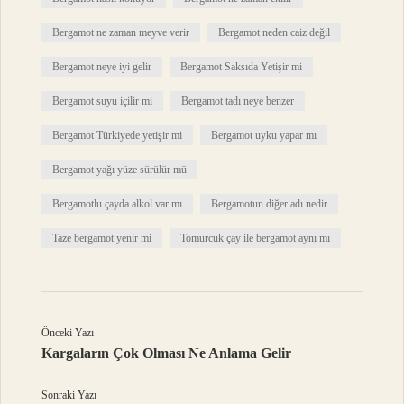
Bergamot ne zaman meyve verir
Bergamot neden caiz değil
Bergamot neye iyi gelir
Bergamot Saksıda Yetişir mi
Bergamot suyu içilir mi
Bergamot tadı neye benzer
Bergamot Türkiyede yetişir mi
Bergamot uyku yapar mı
Bergamot yağı yüze sürülür mü
Bergamotlu çayda alkol var mı
Bergamotun diğer adı nedir
Taze bergamot yenir mi
Tomurcuk çay ile bergamot aynı mı
Önceki Yazı
Kargaların Çok Olması Ne Anlama Gelir
Sonraki Yazı