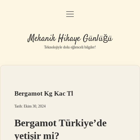
menüyü
Anasayfa
aç
Gizlilik Politikası
Mekanik Hikaye Günlüğü
Yasal Uyarı
Teknolojiyle dolu eğlenceli bilgiler!
Hakkımızda
Bergamot Kg Kac Tl
Tarih: Ekim 30, 2024
Bergamot Türkiye’de
yetişir mi?