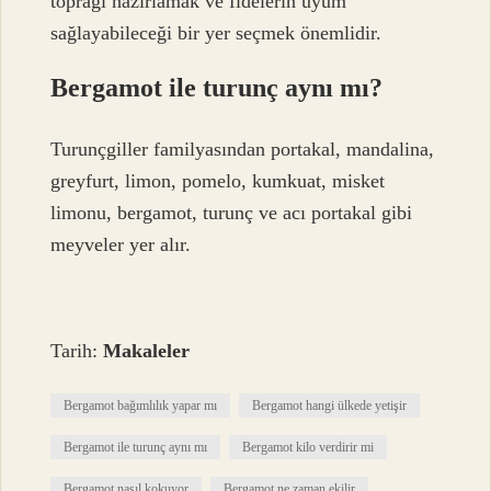
toprağı hazırlamak ve fidelerin uyum
sağlayabileceği bir yer seçmek önemlidir.
Bergamot ile turunç aynı mı?
Turunçgiller familyasından portakal, mandalina,
greyfurt, limon, pomelo, kumkuat, misket
limonu, bergamot, turunç ve acı portakal gibi
meyveler yer alır.
Tarih:
Makaleler
Bergamot bağımlılık yapar mı
Bergamot hangi ülkede yetişir
Bergamot ile turunç aynı mı
Bergamot kilo verdirir mi
Bergamot nasıl kokuyor
Bergamot ne zaman ekilir