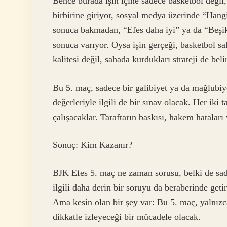
Bence burada işin içine sadece basketbol değil,
birbirine giriyor, sosyal medya üzerinde “Hang
sonuca bakmadan, “Efes daha iyi” ya da “Beşikt
sonuca varıyor. Oysa işin gerçeği, basketbol s
kalitesi değil, sahada kurdukları strateji de belir
Bu 5. maç, sadece bir galibiyet ya da mağlubi
değerleriyle ilgili de bir sınav olacak. Her ik
çalışacaklar. Taraftarın baskısı, hakem hataları
Sonuç: Kim Kazanır?
BJK Efes 5. maç ne zaman sorusu, belki de sade
ilgili daha derin bir soruyu da beraberinde ge
Ama kesin olan bir şey var: Bu 5. maç, yalnızc
dikkatle izleyeceği bir mücadele olacak.