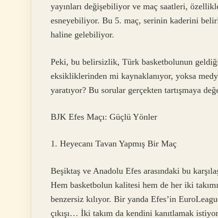
yayınları değişebiliyor ve maç saatleri, özelli
esneyebiliyor. Bu 5. maç, serinin kaderini beli
haline gelebiliyor.
Peki, bu belirsizlik, Türk basketbolunun geld
eksikliklerinden mi kaynaklanıyor, yoksa medya
yaratıyor? Bu sorular gerçekten tartışmaya değe
BJK Efes Maçı: Güçlü Yönler
1. Heyecanı Tavan Yapmış Bir Maç
Beşiktaş ve Anadolu Efes arasındaki bu karşıla
Hem basketbolun kalitesi hem de her iki takımı
benzersiz kılıyor. Bir yanda Efes’in EuroLeag
çıkışı… İki takım da kendini kanıtlamak istiyor