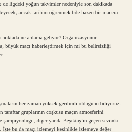
kle de ligdeki yoğun takvimler nedeniyle son dakikada
rleyecek, ancak tarihini öğrenmek bile bazen bir macera
iği noktada ne anlama geliyor? Organizasyonun
, büyük maçı haberleştirmek için mi bu belirsizliği
r.
şmaların her zaman yüksek gerilimli olduğunu biliyoruz.
n taraftar gruplarının coşkusu maçın atmosferini
ue şampiyonluğu, diğer yanda Beşiktaş’ın geçen sezonki
. İşte bu da maçı izlemeyi kesinlikle izlemeye değer