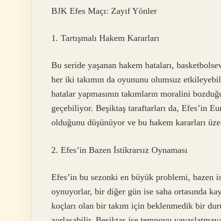
BJK Efes Maçı: Zayıf Yönler
1. Tartışmalı Hakem Kararları
Bu seride yaşanan hakem hataları, basketbolsev
her iki takımın da oyununu olumsuz etkileyebil
hatalar yapmasının takımların moralini bozdu
geçebiliyor. Beşiktaş taraftarları da, Efes’in 
olduğunu düşünüyor ve bu hakem kararları üzer
2. Efes’in Bazen İstikrarsız Oynaması
Efes’in bu sezonki en büyük problemi, bazen i
oynuyorlar, bir diğer gün ise saha ortasında ka
koçları olan bir takım için beklenmedik bir dur
zorlaşabilir. Beşiktaş ise tempoyu yavaşlatmaya 