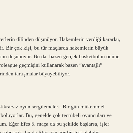
erlerin dilinden düşmüyor. Hakemlerin verdiği kararlar,
ir. Bir çok kişi, bu tür maçlarda hakemlerin büyük
ğunu düşünüyor. Bu da, bazen gerçek basketbolun önüne
Euroleague geçmişini kullanarak bazen “avantajlı”
inden tartışmalar büyüyebiliyor.
stikrarsız oyun sergilemeleri. Bir gün mükemmel
yboluyorlar. Bu, genelde çok tecrübeli oyuncuları ve
um. Eğer Efes 5. maça da bu şekilde başlarsa, işler
çalışacak, bu da Efes için zor bir test olabilir.