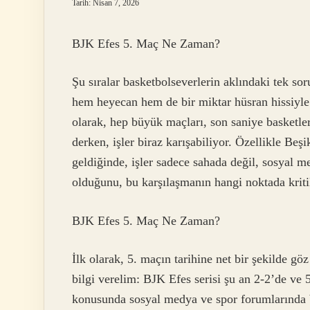
Tarih: Nisan 7, 2026
BJK Efes 5. Maç Ne Zaman?
Şu sıralar basketbolseverlerin aklındaki tek 
hem heyecan hem de bir miktar hüsran hissiyle
olarak, hep büyük maçları, son saniye basketle
derken, işler biraz karışabiliyor. Özellikle Beşi
geldiğinde, işler sadece sahada değil, sosyal
olduğunu, bu karşılaşmanın hangi noktada kritikle
BJK Efes 5. Maç Ne Zaman?
İlk olarak, 5. maçın tarihine net bir şekilde gö
bilgi verelim: BJK Efes serisi şu an 2-2’de ve 
konusunda sosyal medya ve spor forumlarında bü