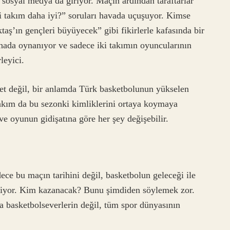
 sosyal medya da giriyor. Maçın ardından taraftarlar
i takım daha iyi?” soruları havada uçuşuyor. Kimse
aş’ın gençleri büyüyecek” gibi fikirlerle kafasında bir
ahada oynanıyor ve sadece iki takımın oyuncularının
leyici.
yet değil, bir anlamda Türk basketbolunun yükselen
i takım da bu sezonki kimliklerini ortaya koymaya
 ve oyunun gidişatına göre her şey değişebilir.
ce bu maçın tarihini değil, basketbolun geleceği ile
tiriyor. Kim kazanacak? Bunu şimdiden söylemek zor.
a basketbolseverlerin değil, tüm spor dünyasının