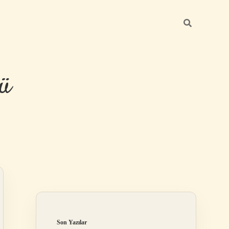
ü
Sidebar
hiltonbet yeni 
Son Yazılar