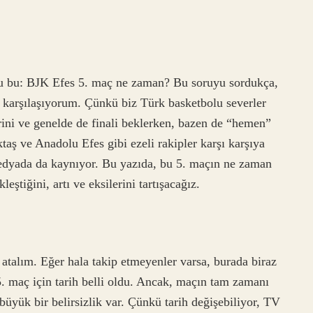
soru bu: BJK Efes 5. maç ne zaman? Bu soruyu sordukça,
 karşılaşıyorum. Çünkü biz Türk basketbolu severler
rini ve genelde de finali beklerken, bazen de “hemen”
ktaş ve Anadolu Efes gibi ezeli rakipler karşı karşıya
 medyada da kaynıyor. Bu yazıda, bu 5. maçın ne zaman
ştiğini, artı ve eksilerini tartışacağız.
z atalım. Eğer hala takip etmeyenler varsa, burada biraz
5. maç için tarih belli oldu. Ancak, maçın tam zamanı
yük bir belirsizlik var. Çünkü tarih değişebiliyor, TV