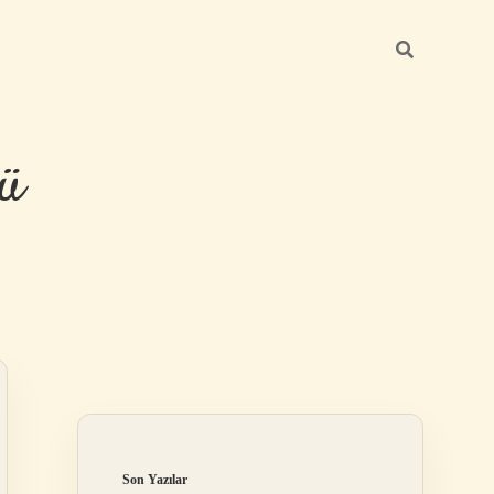
ü
Sidebar
hiltonbet yeni 
Son Yazılar