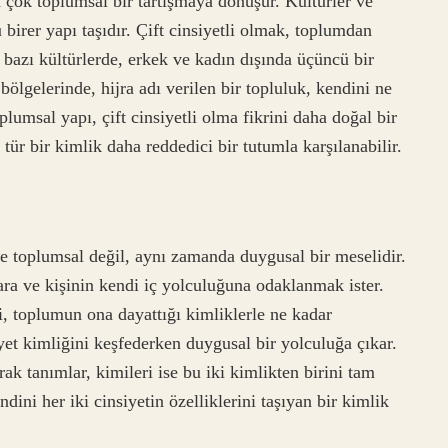
 çok toplumsal bir tartışmaya dönüşür. Kültürler ve
ü birer yapı taşıdır. Çift cinsiyetli olmak, toplumdan
, bazı kültürlerde, erkek ve kadın dışında üçüncü bir
ölgelerinde, hijra adı verilen bir topluluk, kendini ne
plumsal yapı, çift cinsiyetli olma fikrini daha doğal bir
tür bir kimlik daha reddedici bir tutumla karşılanabilir.
ve toplumsal değil, aynı zamanda duygusal bir meselidir.
ara ve kişinin kendi iç yolculuğuna odaklanmak ister.
ği, toplumun ona dayattığı kimliklerle ne kadar
iyet kimliğini keşfederken duygusal bir yolculuğa çıkar.
ak tanımlar, kimileri ise bu iki kimlikten birini tam
dini her iki cinsiyetin özelliklerini taşıyan bir kimlik