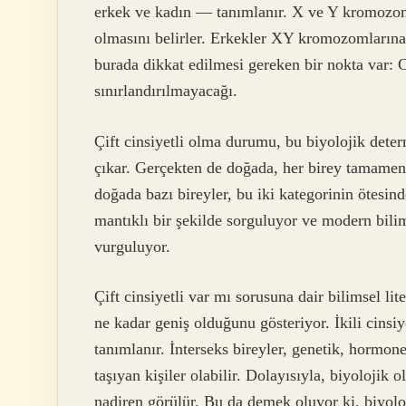
erkek ve kadın — tanımlanır. X ve Y kromozoml
olmasını belirler. Erkekler XY kromozomlarına
burada dikkat edilmesi gereken bir nokta var: C
sınırlandırılmayacağı.
Çift cinsiyetli olma durumu, bu biyolojik dete
çıkar. Gerçekten de doğada, her birey tamamen
doğada bazı bireyler, bu iki kategorinin ötesi
mantıklı bir şekilde sorguluyor ve modern bilim
vurguluyor.
Çift cinsiyetli var mı sorusuna dair bilimsel lite
ne kadar geniş olduğunu gösteriyor. İkili cinsi
tanımlanır. İnterseks bireyler, genetik, hormone
taşıyan kişiler olabilir. Dolayısıyla, biyoloji
nadiren görülür. Bu da demek oluyor ki, biyoloj