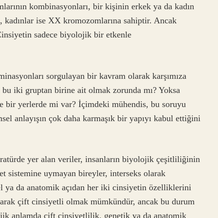
arının kombinasyonları, bir kişinin erkek ya da kadın
, kadınlar ise XX kromozomlarına sahiptir. Ancak
insiyetin sadece biyolojik bir etkenle
rminasyonları sorgulayan bir kavram olarak karşımıza
 bu iki gruptan birine ait olmak zorunda mı? Yoksa
nde bir yerlerde mi var? İçimdeki mühendis, bu soruyu
sel anlayışın çok daha karmaşık bir yapıyı kabul ettiğini
ratürde yer alan veriler, insanların biyolojik çeşitliliğinin
yet sistemine uymayan bireyler, interseks olarak
l ya da anatomik açıdan her iki cinsiyetin özelliklerini
k olarak çift cinsiyetli olmak mümkündür, ancak bu durum
ik anlamda çift cinsiyetlilik, genetik ya da anatomik