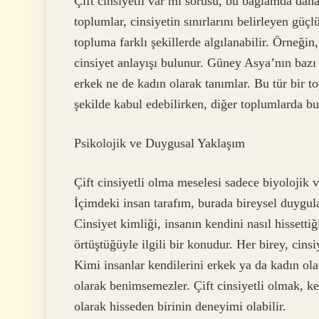
Çift cinsiyetli var mı sorusu, bu bağlamda daha
toplumlar, cinsiyetin sınırlarını belirleyen güçl
topluma farklı şekillerde algılanabilir. Örneğin
cinsiyet anlayışı bulunur. Güney Asya’nın bazı b
erkek ne de kadın olarak tanımlar. Bu tür bir to
şekilde kabul edebilirken, diğer toplumlarda bu 
Psikolojik ve Duygusal Yaklaşım
Çift cinsiyetli olma meselesi sadece biyolojik 
İçimdeki insan tarafım, burada bireysel duygul
Cinsiyet kimliği, insanın kendini nasıl hissetti
örtüştüğüyle ilgili bir konudur. Her birey, cins
Kimi insanlar kendilerini erkek ya da kadın olar
olarak benimsemezler. Çift cinsiyetli olmak, ken
olarak hisseden birinin deneyimi olabilir.