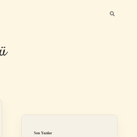
ü
Sidebar
hiltonbet yen
Son Yazılar