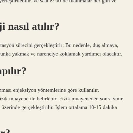
erleştirilebilir. ve saat 8: 00’de tıkanmalar her gün ve
i nasıl atılır?
asyon sürecini gerçekleştirir; Bu nedenle, duş almaya,
rbunka yakmak ve narenciye koklamak yardımcı olacaktır.
apılır?
nması enjeksiyon yöntemlerine göre kullanılır.
izik muayene ile belirlenir. Fizik muayeneden sonra sinir
üzerinde gerçekleştirilir. İşlem ortalama 10-15 dakika
ir?