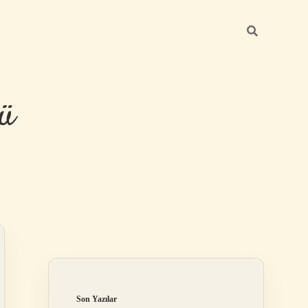
ü
Sidebar
hiltonbet ye
Son Yazılar