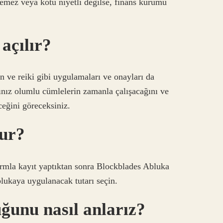
emez veya kötü niyetli değilse, finans kurumu
 açılır?
 ve reiki gibi uygulamaları ve onayları da
ğınız olumlu cümlelerin zamanla çalışacağını ve
eceğini göreceksiniz.
nur?
ormla kayıt yaptıktan sonra Blockblades Abluka
ukaya uygulanacak tutarı seçin.
ğunu nasıl anlarız?