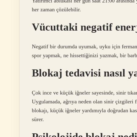
Yatırımcı ablukası her gün saat 21:00 arasında y
her zaman çözülebilir.
Vücuttaki negatif enerj
Negatif bir durumda uyumak, uyku için fermant
spor yapmak, ne hissettiğinizi yazmak, bir ba
Blokaj tedavisi nasıl y
Çok ince ve küçük iğneler sayesinde, sinir tıka
Uygulamada, ağrıya neden olan sinir çizgileri f
blokajı, küçük iğneler yardımıyla doğrudan kas 
sürer.
Psikolojide blokaj ned