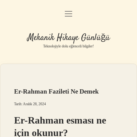
menüyü
Anasayfa
aç
Gizlilik Politikası
Mekanik Hikaye Günlüğü
Yasal Uyarı
Teknolojiyle dolu eğlenceli bilgiler!
Hakkımızda
Er-Rahman Fazileti Ne Demek
Tarih: Aralık 28, 2024
Er-Rahman esması ne
için okunur?