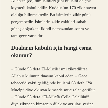
Allah’ın (cc) tüm isimleri gibi bu isim de çok
kıymetli kabul edilir. Kuddus’un 170 zikir sayısı
olduğu bilinmektedir. Bu isimlerin zikir günü
perşembedir. İsimlerin zikir vakitleri sabah
güneş doğarken, ikindi namazından sonra ve
tam gece yarısıdır.
Duaların kabulü için hangi esma
okunur?
– Günde 55 defa El-Mucib ismi zikredilirse
Allah o kulunun duasını kabul eder. – Gece
teheccüd vakti geldiğinde bu ismi 68 defa “Ya
Mucîp” diye okuyan kimsede mucizeler görülür.
– Günde 55 defa “El-Mücîb Celle Celalühü”
diye zikreden kimsenin dilek ve arzuları yerine