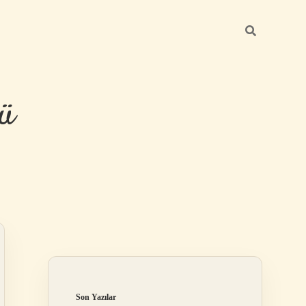
ü
Sidebar
hiltonbet yeni 
Son Yazılar