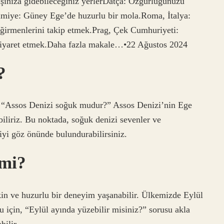
başınıza gidebileceğiniz yerlerDatça: Özgürlüğünüzü
limiye: Güney Ege’de huzurlu bir mola.Roma, İtalya:
irmenlerini takip etmek.Prag, Çek Cumhuriyeti:
iyaret etmek.Daha fazla makale…•22 Ağustos 2024
?
m: “Assos Denizi soğuk mudur?” Assos Denizi’nin Ege
iliriz. Bu noktada, soğuk denizi sevenler ve
giyi göz önünde bulundurabilirsiniz.
 mi?
sakin ve huzurlu bir deneyim yaşanabilir. Ülkemizde Eylül
ğu için, “Eylül ayında yüzebilir misiniz?” sorusu akla
bilir.