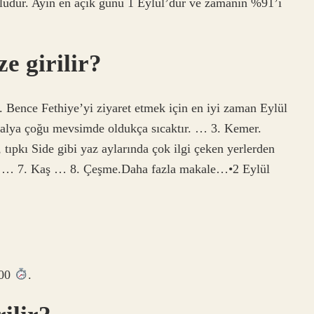
ludur. Ayın en açık günü 1 Eylül’dür ve zamanın %91’i
e girilir?
r. Bence Fethiye’yi ziyaret etmek için en iyi zaman Eylül
talya çoğu mevsimde oldukça sıcaktır. … 3. Kemer.
, tıpkı Side gibi yaz aylarında çok ilgi çeken yerlerden
n. … 7. Kaş … 8. Çeşme.Daha fazla makale…•2 Eylül
.00
.