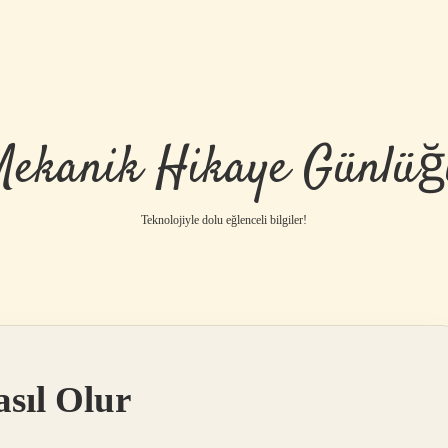
Mekanik Hikaye Günlüğ
Teknolojiyle dolu eğlenceli bilgiler!
sıl Olur