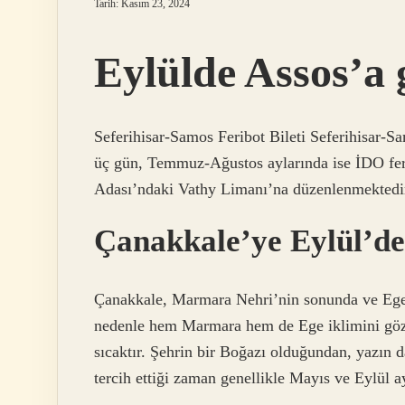
Tarih: Kasım 23, 2024
Eylülde Assos’a g
Seferihisar-Samos Feribot Bileti Seferihisar-Sa
üç gün, Temmuz-Ağustos aylarında ise İDO feri
Adası’ndaki Vathy Limanı’na düzenlenmektedi
Çanakkale’ye Eylül’de 
Çanakkale, Marmara Nehri’nin sonunda ve Ege D
nedenle hem Marmara hem de Ege iklimini göz
sıcaktır. Şehrin bir Boğazı olduğundan, yazın da
tercih ettiği zaman genellikle Mayıs ve Eylül ay