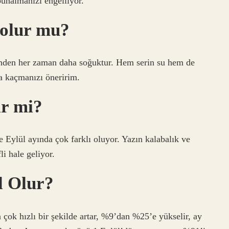
bunalmanızı engelliyor.
 olur mu?
izinden her zaman daha soğuktur. Hem serin su hem de
a kaçmanızı öneririm.
ir mi?
e Eylül ayında çok farklı oluyor. Yazın kalabalık ve
i hale geliyor.
l Olur?
 çok hızlı bir şekilde artar, %9’dan %25’e yükselir, ay