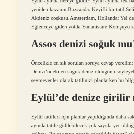
Eylül ayında nereye gidilir: Eylül ayında tek 
yeniden kazanın.Bozcaada: Keyifli bir tatil.Se
Akdeniz coşkusu.Amsterdam, Hollanda: Yel değ
Eğlenceye giden yolda.Yunanistan: Komşuyu z
Assos denizi soğuk mu
Öncelikle en sık sorulan soruya cevap vereli
Denizi’ndeki en soğuk deniz olduğunu söyleyeb
sevmeyenler olarak tatilinizi planlarken bu bil
Eylül’de denize girilir
Eylül tatilleri için planlar yapıldığında daha 
ayında tatile gidilebilecek çok sayıda yer oldu
geliyor. Bu sorunun cevabı rahatlıkla “evet” ola