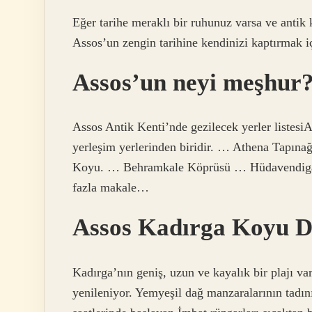
Eğer tarihe meraklı bir ruhunuz varsa ve antik k
Assos’un zengin tarihine kendinizi kaptırmak i
Assos’un neyi meşhur
Assos Antik Kenti’nde gezilecek yerler listesiA
yerleşim yerlerinden biridir. … Athena Tapın
Koyu. … Behramkale Köprüsü … Hüdavendigar
fazla makale…
Assos Kadırga Koyu De
Kadırga’nın geniş, uzun ve kayalık bir plajı v
yenileniyor. Yemyeşil dağ manzaralarının tadı