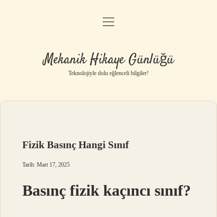
menüyü
Anasayfa
aç
Gizlilik Politikası
Mekanik Hikaye Günlüğü
Yasal Uyarı
Teknolojiyle dolu eğlenceli bilgiler!
Hakkımızda
Fizik Basınç Hangi Sınıf
Tarih: Mart 17, 2025
Basınç fizik kaçıncı sınıf?