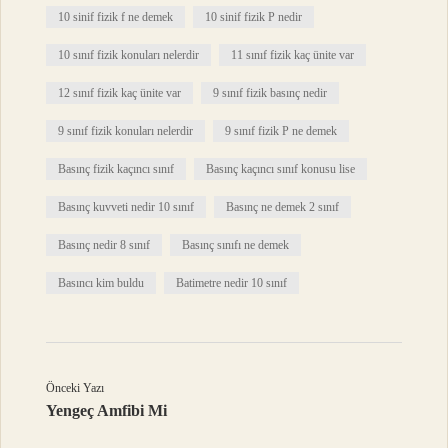
10 sinif fizik f ne demek
10 sinif fizik P nedir
10 sınıf fizik konuları nelerdir
11 sınıf fizik kaç ünite var
12 sınıf fizik kaç ünite var
9 sınıf fizik basınç nedir
9 sınıf fizik konuları nelerdir
9 sınıf fizik P ne demek
Basınç fizik kaçıncı sınıf
Basınç kaçıncı sınıf konusu lise
Basınç kuvveti nedir 10 sınıf
Basınç ne demek 2 sınıf
Basınç nedir 8 sınıf
Basınç sınıfı ne demek
Basıncı kim buldu
Batimetre nedir 10 sınıf
Önceki Yazı
Yengeç Amfibi Mi