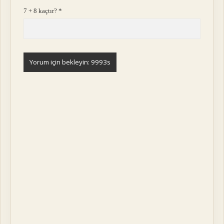
7 + 8 kaçtır?
*