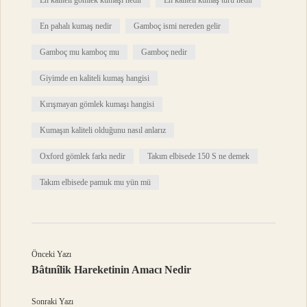
En kaliteli gömlek kumaşı nedir
En kaliteli kumaş türü nedir
En pahalı kumaş nedir
Gamboç ismi nereden gelir
Gamboç mu kamboç mu
Gamboç nedir
Giyimde en kaliteli kumaş hangisi
Kırışmayan gömlek kumaşı hangisi
Kumaşın kaliteli olduğunu nasıl anlarız
Oxford gömlek farkı nedir
Takım elbisede 150 S ne demek
Takım elbisede pamuk mu yün mü
Önceki Yazı
Bâtınîlik Hareketinin Amacı Nedir
Sonraki Yazı