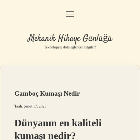
menüyü
Anasayfa
aç
Gizlilik Politikası
Mekanik Hikaye Günlüğü
Yasal Uyarı
Teknolojiyle dolu eğlenceli bilgiler!
Hakkımızda
Gamboç Kumaşı Nedir
Tarih: Şubat 17, 2025
Dünyanın en kaliteli
kumaşı nedir?