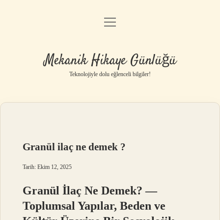
menüyü
Anasayfa
aç
Gizlilik Politikası
Mekanik Hikaye Günlüğü
Yasal Uyarı
Teknolojiyle dolu eğlenceli bilgiler!
Hakkımızda
Granül ilaç ne demek ?
Tarih: Ekim 12, 2025
Granül İlaç Ne Demek? —
Toplumsal Yapılar, Beden ve