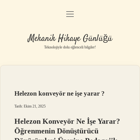
menüyü
Anasayfa
aç
Gizlilik Politikası
Mekanik Hikaye Günlüğü
Yasal Uyarı
Teknolojiyle dolu eğlenceli bilgiler!
Hakkımızda
Helezon konveyör ne işe yarar ?
Tarih: Ekim 21, 2025
Helezon Konveyör Ne İşe Yarar?
Öğrenmenin Dönüştürücü