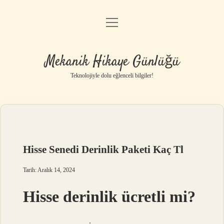
menüyü
Anasayfa
aç
Gizlilik Politikası
Mekanik Hikaye Günlüğü
Yasal Uyarı
Teknolojiyle dolu eğlenceli bilgiler!
Hakkımızda
Hisse Senedi Derinlik Paketi Kaç Tl
Tarih: Aralık 14, 2024
Hisse derinlik ücretli mi?