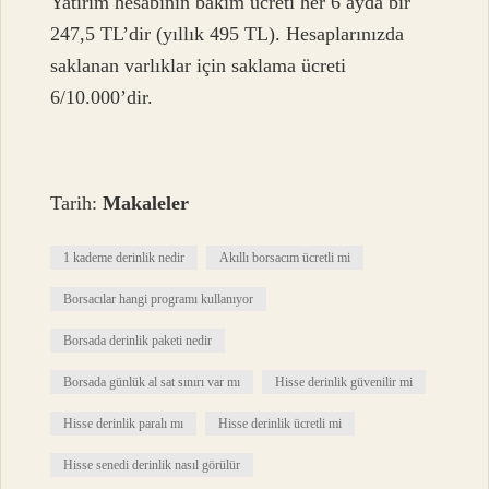
Yatırım hesabının bakım ücreti her 6 ayda bir
247,5 TL’dir (yıllık 495 TL). Hesaplarınızda
saklanan varlıklar için saklama ücreti
6/10.000’dir.
Tarih:
Makaleler
1 kademe derinlik nedir
Akıllı borsacım ücretli mi
Borsacılar hangi programı kullanıyor
Borsada derinlik paketi nedir
Borsada günlük al sat sınırı var mı
Hisse derinlik güvenilir mi
Hisse derinlik paralı mı
Hisse derinlik ücretli mi
Hisse senedi derinlik nasıl görülür