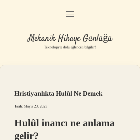
menüyü
Anasayfa
aç
Gizlilik Politikası
Mekanik Hikaye Günlüğü
Yasal Uyarı
Teknolojiyle dolu eğlenceli bilgiler!
Hakkımızda
Hristiyanlıkta Hulûl Ne Demek
Tarih: Mayıs 23, 2025
Hulûl inancı ne anlama
gelir?