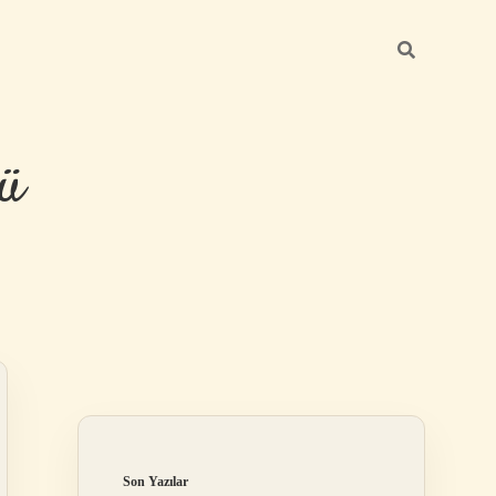
ü
Sidebar
hiltonbet yeni
Son Yazılar