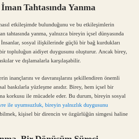
a İman Tahtasında Yanma
e nasıl etkileşimde bulunduğunu ve bu etkileşimlerin
İman tahtasında yanma, yalnızca bireyin içsel dünyasında
 İnsanlar, sosyal ilişkilerinde güçlü bir bağ kurdukları
, bir topluluğun aidiyet duygusunu oluşturur. Ancak birey,
kılar ve dışlamalarla karşılaşabilir.
rin inançlarını ve davranışlarını şekillendiren önemli
al baskılarla yüzleşme anıdır. Birey, hem içsel bir
ma korkusu ile mücadele eder. Bu durum, bireyin sosyal
vre ile uyumsuzluk, bireyin yalnızlık duygusunu
bilmek, kişisel bir direncin ve özgürlüğün simgesi haline
anma, Bir Dönüşüm Süreci