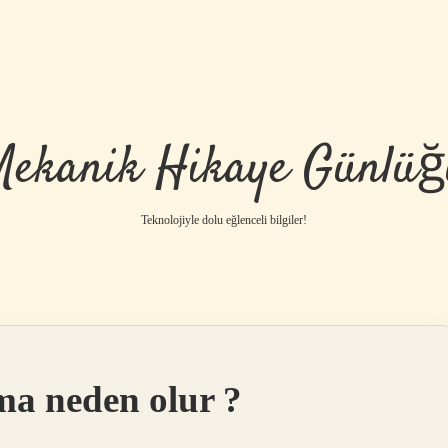
Mekanik Hikaye Günlüğ
Teknolojiyle dolu eğlenceli bilgiler!
ma neden olur ?