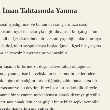
da İman Tahtasında Yanma
 nasıl işlediğimizi ve bunun davranışlarımıza nasıl
kişinin içsel inançlarıyla ilgili duygusal bir çatışmanın
ndi değer sisteminde bir sarsıntı yaşadığı anlarda ortaya
 da doğruları sorgulamaya başladığında, içsel bir çatışma
a da çaresiz hissetmesine yol açabilir.
bir kişinin birbirine zıt düşüncelere sahip olduğunda
asında yanma, işte bu çelişkinin en somut örneklerinden
tık doğru olmadığını fark ettiğinde, zihin buna karşı bir
 yaşanır ve bu devrim, bireyi zor bir psikolojik süreçle
 yanma bir savunma mekanizması olarak devreye girebilir.
arı savunmak için daha güçlü bir şekilde tepki verebilir.
düzeyde denge kurma çabasıdır.