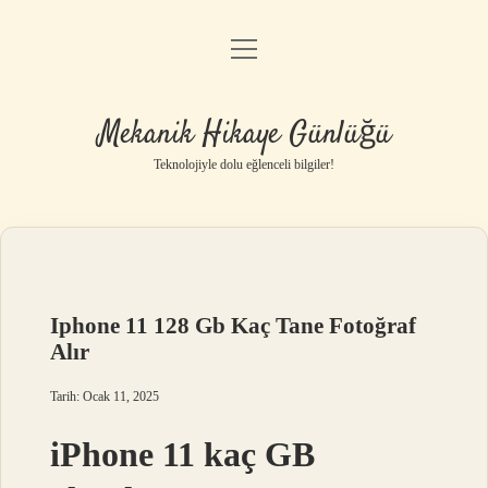
menüyü
Anasayfa
aç
Gizlilik Politikası
Mekanik Hikaye Günlüğü
Yasal Uyarı
Teknolojiyle dolu eğlenceli bilgiler!
Hakkımızda
Iphone 11 128 Gb Kaç Tane Fotoğraf
Alır
Tarih: Ocak 11, 2025
iPhone 11 kaç GB