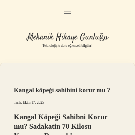
menüyü
Anasayfa
aç
Gizlilik Politikası
Mekanik Hikaye Günlüğü
Yasal Uyarı
Teknolojiyle dolu eğlenceli bilgiler!
Hakkımızda
Kangal köpeği sahibini korur mu ?
Tarih: Ekim 17, 2025
Kangal Köpeği Sahibni Korur
mu? Sadakatin 70 Kilosu