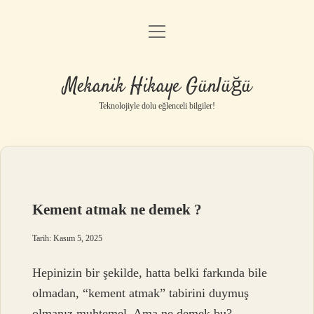
menüyü
Anasayfa
aç
Gizlilik Politikası
Mekanik Hikaye Günlüğü
Yasal Uyarı
Teknolojiyle dolu eğlenceli bilgiler!
Hakkımızda
Kement atmak ne demek ?
Tarih: Kasım 5, 2025
Hepinizin bir şekilde, hatta belki farkında bile
olmadan, “kement atmak” tabirini duymuş
olmanız muhtemel. Ama ne demek bu?