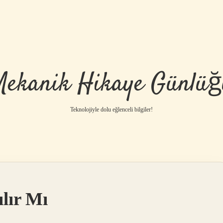
Mekanik Hikaye Günlüğ
Teknolojiyle dolu eğlenceli bilgiler!
ılır Mı