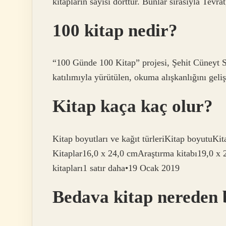
kitapların sayısı dörttür. Bunlar sırasıyla Tevra
100 kitap nedir?
“100 Günde 100 Kitap” projesi, Şehit Cüneyt Se
katılımıyla yürütülen, okuma alışkanlığını geliş
Kitap kaça kaç olur?
Kitap boyutları ve kağıt türleriKitap boyutuKi
Kitaplar16,0 x 24,0 cmAraştırma kitabı19,0 x
kitapları1 satır daha•19 Ocak 2019
Bedava kitap nereden