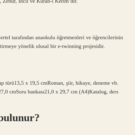
t, Zebur, İncil ve Kuran-ı Kerim’dir.
rtel tarafından anaokulu öğretmenleri ve öğrencilerinin
tirmeye yönelik ulusal bir e-twinning projesidir.
tap türü13,5 x 19,5 cmRoman, şiir, hikaye, deneme vb.
 27,0 cmSoru bankası21,0 x 29,7 cm (A4)Katalog, ders
 bulunur?