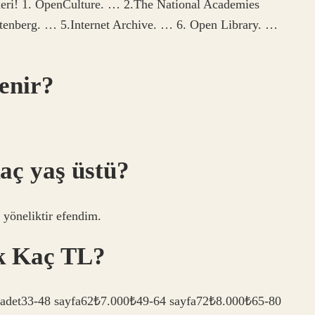
teleri! 1. OpenCulture. … 2.The National Academies
utenberg. … 5.Internet Archive. … 6. Open Library. …
denir?
aç yaş üstü?
e yöneliktir efendim.
ak Kaç TL?
500 adet33-48 sayfa62₺7.000₺49-64 sayfa72₺8.000₺65-80