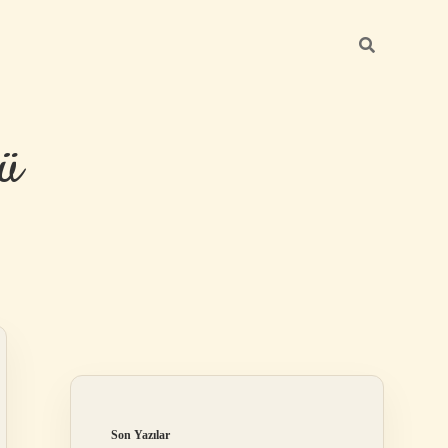
ü
Sidebar
hiltonbet yeni
Son Yazılar