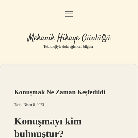
menüyü
Anasayfa
aç
Gizlilik Politikası
Mekanik Hikaye Günlüğü
Yasal Uyarı
Teknolojiyle dolu eğlenceli bilgiler!
Hakkımızda
Konuşmak Ne Zaman Keşfedildi
Tarih: Nisan 6, 2025
Konuşmayı kim
bulmuştur?