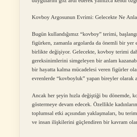
duygularını göz ardı ederek yalnızca kendi özgü
Kovboy Argosunun Evrimi: Gelecekte Ne Anl
Bugün kullandığımız “kovboy” terimi, başlangıç
figürken, zamanla argolarda da önemli bir yer 
birlikte değişiyor. Gelecekte, kovboy terimi dah
gereksinimlerini simgeleyen bir anlam kazanabil
bir hayatta kalma mücadelesi veren figürler ola
evrenlerde “kovboyluk” yapan bireyler olarak a
Ancak her şeyin hızla değiştiği bu dönemde, ko
göstermeye devam edecek. Özellikle kadınları
toplumsal etki açısından yaklaşmaları, bu terim
ve insan ilişkilerini güçlendiren bir kavram ola