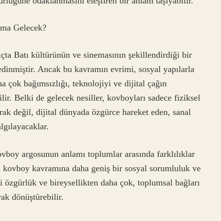
rlüğüne odaklanmasını eleştiren bir anlam taşıyabilir.
ama Gelecek?
ta Batı kültürünün ve sinemasının şekillendirdiği bir
edinmiştir. Ancak bu kavramın evrimi, sosyal yapılarla
a çok bağımsızlığı, teknolojiyi ve dijital çağın
ir. Belki de gelecek nesiller, kovboyları sadece fiziksel
rak değil, dijital dünyada özgürce hareket eden, sanal
lgılayacaklar.
vboy argosunun anlamı toplumlar arasında farklılıklar
n kovboy kavramına daha geniş bir sosyal sorumluluk ve
i özgürlük ve bireysellikten daha çok, toplumsal bağları
rak dönüştürebilir.