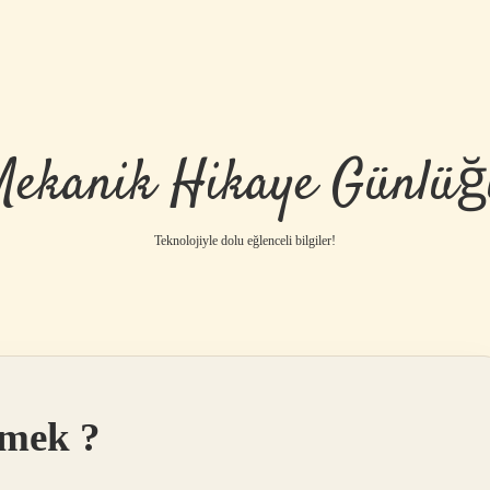
Mekanik Hikaye Günlüğ
Teknolojiyle dolu eğlenceli bilgiler!
emek ?