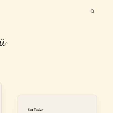
ü
Sidebar
hiltonbet yeni
Son Yazılar