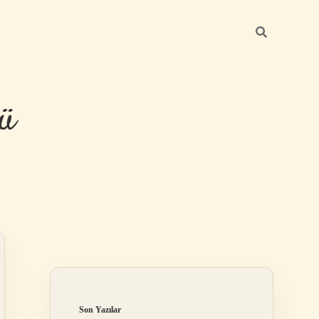
ü
Sidebar
hiltonbet yeni
Son Yazılar