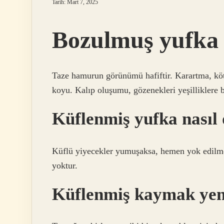
Tarih: Mart 7, 2025
Bozulmuş yufka n
Taze hamurun görünümü hafiftir. Karartma, kö
koyu. Kalıp oluşumu, gözenekleri yeşilliklere 
Küflenmiş yufka nasıl 
Küflü yiyecekler yumuşaksa, hemen yok edilmel
yoktur.
Küflenmiş kaymak yen