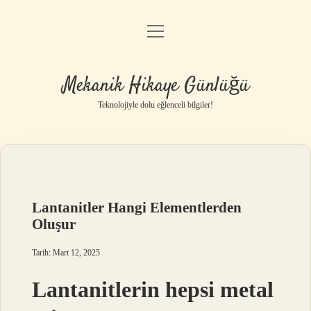
menüyü
Anasayfa
aç
Gizlilik Politikası
Mekanik Hikaye Günlüğü
Yasal Uyarı
Teknolojiyle dolu eğlenceli bilgiler!
Hakkımızda
Lantanitler Hangi Elementlerden
Oluşur
Tarih: Mart 12, 2025
Lantanitlerin hepsi metal