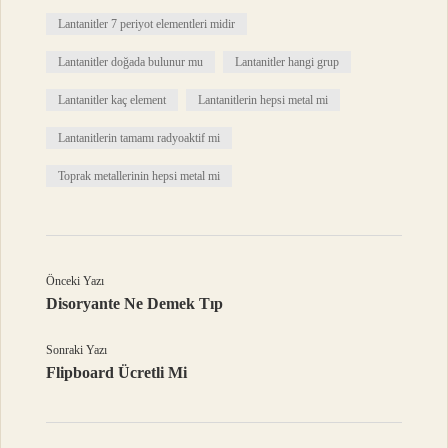
Lantanitler 7 periyot elementleri midir
Lantanitler doğada bulunur mu
Lantanitler hangi grup
Lantanitler kaç element
Lantanitlerin hepsi metal mi
Lantanitlerin tamamı radyoaktif mi
Toprak metallerinin hepsi metal mi
Önceki Yazı
Disoryante Ne Demek Tıp
Sonraki Yazı
Flipboard Ücretli Mi