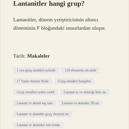
Lantanitler hangi grup?
Lantanitler, dönem yetiştiricisinin altıncı
döneminin F bloğundaki unsurlardan oluşur.
Tarih:
Makaleler
1 sıra geçiş metalleri nelerdir
118 elementin adı nedir
17 Nadir element Nedir
Geçiş metalleri hangileri
Geçiş metalleri neden renkli
Lantanit ısı ve elektriği iletir mi
Lantanit ve aktinit kaç tane
Lantanit ve aktinitler 3B mi
Lantanit ve aktinitler geçiş elementi mi
Lantanit ve aktinitleri kim buldu