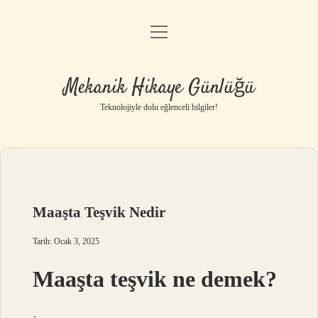
menüyü
Anasayfa
aç
Gizlilik Politikası
Mekanik Hikaye Günlüğü
Yasal Uyarı
Teknolojiyle dolu eğlenceli bilgiler!
Hakkımızda
Maaşta Teşvik Nedir
Tarih: Ocak 3, 2025
Maaşta teşvik ne demek?