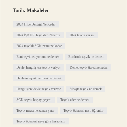
Tarih:
Makaleler
2024 Hibe Desteği Ne Kadar
2024 İŞKUR Teşvikleri Nelerdir
2024 teşvik var mı
2024 teşvikli SGK primi ne kadar
Beni teşvik ediyorsun ne demek
Bordroda teşvik ne demek
Devlet hangi işlere teşvik veriyor
Devlet teşvik ücreti ne kadar
Devletin teşvik vermesi ne demek
Hangi işlere devlet teşvik veriyor
Maaşta teşvik ne demek
SGK teşvik kaç ay geçerli
Teşvik eder ne demek
Teşvik maaşı ne zaman yatar
Teşvik ödemesi nasıl öğrenilir
Teşvik ödemesi neye göre hesaplanır