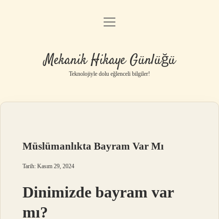
menüyü
Anasayfa
aç
Gizlilik Politikası
Mekanik Hikaye Günlüğü
Yasal Uyarı
Teknolojiyle dolu eğlenceli bilgiler!
Hakkımızda
Müslümanlıkta Bayram Var Mı
Tarih: Kasım 29, 2024
Dinimizde bayram var
mı?