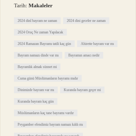
Tarih:
Makaleler
2024 dinî bayram ne zaman
2024 dini geceler ne zaman
2024 Oruç Ne zaman Yapılacak
2024 Ramazan Bayramı tatili kaç gün
Ahirette bayram var mı
Bayram namazı dinde var mı
Bayramın amacı nedir
Bayramlık almak sünnet mi
Cuma günü Müslümanların bayramı mıdır
Dinimizde bayram var mı
Kuranda bayram geçer mi
Kuranda bayram kaç gün
Müslümanların kaç tane bayramı vardır
Peygamber efendimiz bayram namazı kıldı mı