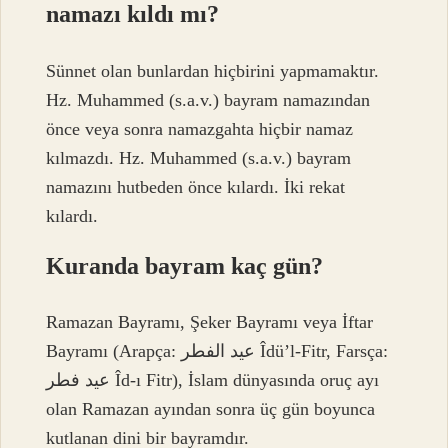
namazı kıldı mı?
Sünnet olan bunlardan hiçbirini yapmamaktır.
Hz. Muhammed (s.a.v.) bayram namazından
önce veya sonra namazgahta hiçbir namaz
kılmazdı. Hz. Muhammed (s.a.v.) bayram
namazını hutbeden önce kılardı. İki rekat
kılardı.
Kuranda bayram kaç gün?
Ramazan Bayramı, Şeker Bayramı veya İftar
Bayramı (Arapça: عيد الفطر Îdü’l-Fitr, Farsça:
عید فطر Îd-ı Fitr), İslam dünyasında oruç ayı
olan Ramazan ayından sonra üç gün boyunca
kutlanan dini bir bayramdır.