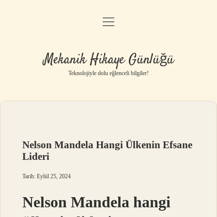
menüyü
Anasayfa
aç
Gizlilik Politikası
Mekanik Hikaye Günlüğü
Yasal Uyarı
Teknolojiyle dolu eğlenceli bilgiler!
Hakkımızda
Nelson Mandela Hangi Ülkenin Efsane
Lideri
Tarih: Eylül 25, 2024
Nelson Mandela hangi