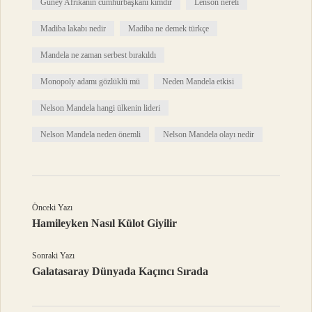
Güney Afrikanın cumhurbaşkanı kimdir
Lenson nereli
Madiba lakabı nedir
Madiba ne demek türkçe
Mandela ne zaman serbest bırakıldı
Monopoly adamı gözlüklü mü
Neden Mandela etkisi
Nelson Mandela hangi ülkenin lideri
Nelson Mandela neden önemli
Nelson Mandela olayı nedir
Önceki Yazı
Hamileyken Nasıl Külot Giyilir
Sonraki Yazı
Galatasaray Dünyada Kaçıncı Sırada