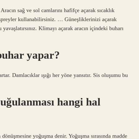
Aracın sağ ve sol camlarını hafifçe açarak sıcaklık
spreyler kullanabilirsiniz. … Güneşliklerinizi açarak
yavaşlatırsınız. Klimayı açarak aracın içindeki buharı
buhar yapar?
rtar. Damlacıklar ışığı her yöne yansıtır. Sis oluşumu bu
uğulanması hangi hal
a dönüşmesine yoğuşma denir. Yoğuşma sırasında madde