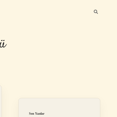
ü
Sidebar
hiltonbet yeni giriş
Son Yazılar