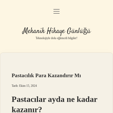
menüyü
Anasayfa
aç
Gizlilik Politikası
Mekanik Hikaye Günlüğü
Yasal Uyarı
Teknolojiyle dolu eğlenceli bilgiler!
Hakkımızda
Pastacılık Para Kazandırır Mı
Tarih: Ekim 15, 2024
Pastacılar ayda ne kadar
kazanır?