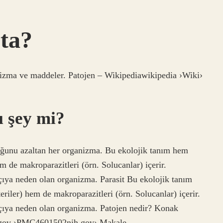
pta?
anizma ve maddeler. Patojen – Wikipediawikipedia ›Wiki›
ı şey mi?
luğunu azaltan her organizma. Bu ekolojik tanım hem
em de makroparazitleri (örn. Solucanlar) içerir.
çıya neden olan organizma. Parasit Bu ekolojik tanım
riler) hem de makroparazitleri (örn. Solucanlar) içerir.
kçıya neden olan organizma. Patojen nedir? Konak
ha.gov ›PMC4601502nih.gov› Makale