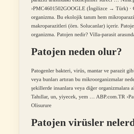
›PMC4601502GOOGLE (İngilizce → Türk) · Oriji
organizma. Bu ekolojik tanım hem mikroparazitl
makroparazitleri (örn. Solucanlar) içerir. Pato
organizma. Patojen nedir? Villa-parasit arasınd
Patojen neden olur?
Patogenler bakteri, virüs, mantar ve parazit gi
veya bunları artıran bu mikroorganizmalar nedeni
şekillerde insanlara veya diğer organizmalara ak
Tahıllar, un, yiyecek, yem … ABP.com.TR ›Pat
Olisurure
Patojen virüsler neler