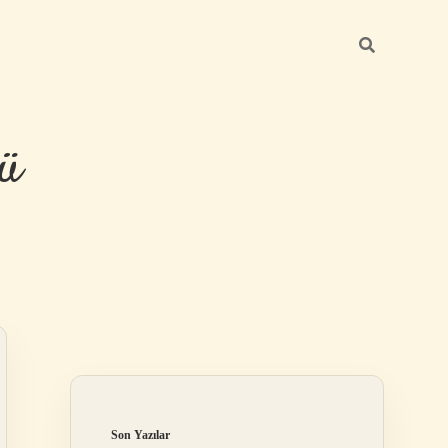
ü
Sidebar
hiltonbet ye
Son Yazılar