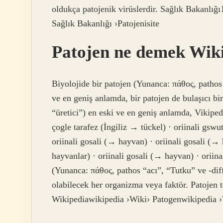
oldukça patojenik virüslerdir. Sağlık Bakanlığ
Sağlık Bakanlığı ›Patojenisite
Patojen ne demek Wik
Biyolojide bir patojen (Yunanca: πάθος, pathos 
ve en geniş anlamda, bir patojen de bulaşıcı bir
“üretici”) en eski ve en geniş anlamda, Vikipe
çogle tarafez (İngiliz → tückel) · oriinali gsw
oriinali gosali (→ hayvan) · oriinali gosali (→
hayvanlar) · oriinali gosali (→ hayvan) · oriin
(Yunanca: πάθος, pathos “acı”, “Tutku” ve -dif
olabilecek her organizma veya faktör. Patojen t
Wikipediawikipedia ›Wiki› Patogenwikipedia 