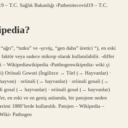
ı19 – T.C. Sağlık Bakanlığı ›Pathenitecovid19 – T.C.
ipedia?
“ağrı”, “tutku” ve -γενής, “gen daha” üretici “), en eski
 faktör veya sadece mikrop olarak kullanılabilir. -differ
di – Wikipediawikipedia ›Patthogenwikipedia› wiki çi
uti) Oriinali Gswuti (İngilizce → Türl (→ Hayvanlar) ·
 hayvan) · oriinali (→ hayvanlar) · oriinali gosali (→
ali gosal (→ hayvanlar) · oriinali gosal (→ hayvanlar)
fer, en eski ve en geniş anlamda, bir patojene neden
erimi 1880’lerde kullanıldı. Patojen – Wikipedia –
›Wiki› Pathogen