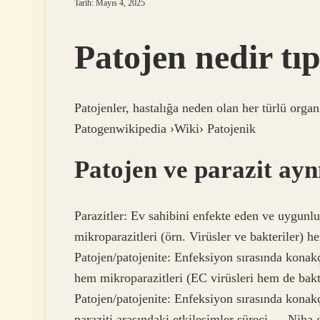
Tarih: Mayıs 4, 2025
Patojen nedir tı
Patojenler, hastalığa neden olan her türlü org
Patogenwikipedia ›Wiki› Patojenik
Patojen ve parazit ayn
Parazitler: Ev sahibini enfekte eden ve uygun
mikroparazitleri (örn. Virüsler ve bakteriler) h
Patojen/patojenite: Enfeksiyon sırasında konak
hem mikroparazitleri (EC virüsleri hem de bakte
Patojen/patojenite: Enfeksiyon sırasında kona
paraziti arasındaki etkileşimler süreci … Ni