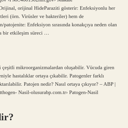
nal, orijinal HideParaziti gösterir: Enfeksiyonlu her
eri (örn. Virüsler ve bakteriler) hem de
jen/patojenite: Enfeksiyon sırasında konakçıya neden olan
a bir etkileşim süreci …
bi çeşitli mikroorganizmalardan oluşabilir. Vücuda giren
yle hastalıklar ortaya çıkabilir. Patogenler farklı
tarılabilir. Patojen nedir? Nasıl ortaya çıkıyor? – ABP |
thogen- Nasil-olusurabp.com.tr› Patogen-Nasil
dir?