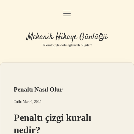
menüyü
Anasayfa
aç
Gizlilik Politikası
Mekanik Hikaye Günlüğü
Yasal Uyarı
Teknolojiyle dolu eğlenceli bilgiler!
Hakkımızda
Penaltı Nasıl Olur
Tarih: Mart 6, 2025
Penaltı çizgi kuralı
nedir?