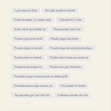
5 gol atana ne denir
Buz gibi penaltı ne demek
Futbol kuralları 12 madde nedir
Futbolda 915 nedir
Kaleci eliyle gol atabilir mi
Maçta penaltı nasıl olur
Penaltı çizgi kuralı nedir
Penaltı çizgisi kaç metre
Penaltı çizgisi ne demek
Penaltı hangi durumlarda tekrarlanır
Penaltı jokeri ne demek
Penaltı kaleyi bulan şut sayılır mı
Penaltı kuralı değişti mi
Penaltı neye göre belirlenir
Penaltıda çizgiye basma kuralı ne zaman geldi
Penaltıda dönen topa vurulur mu
Seri penaltı ne demek
Taç atışından geri pas olur mu
Uzatmasız penaltı olur mu