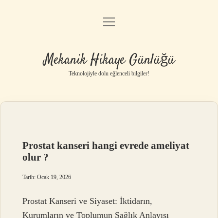
menüyü
Anasayfa
aç
Gizlilik Politikası
Mekanik Hikaye Günlüğü
Yasal Uyarı
Teknolojiyle dolu eğlenceli bilgiler!
Hakkımızda
Prostat kanseri hangi evrede ameliyat
olur ?
Tarih: Ocak 19, 2026
Prostat Kanseri ve Siyaset: İktidarın,
Kurumların ve Toplumun Sağlık Anlayışı