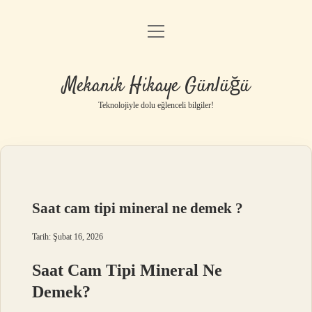
menüyü
Anasayfa
aç
Gizlilik Politikası
Mekanik Hikaye Günlüğü
Yasal Uyarı
Teknolojiyle dolu eğlenceli bilgiler!
Hakkımızda
Saat cam tipi mineral ne demek ?
Tarih: Şubat 16, 2026
Saat Cam Tipi Mineral Ne
Demek?