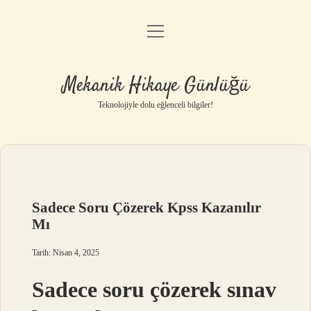
menüyü
Anasayfa
aç
Gizlilik Politikası
Mekanik Hikaye Günlüğü
Yasal Uyarı
Teknolojiyle dolu eğlenceli bilgiler!
Hakkımızda
Sadece Soru Çözerek Kpss Kazanılır
Mı
Tarih: Nisan 4, 2025
Sadece soru çözerek sınav