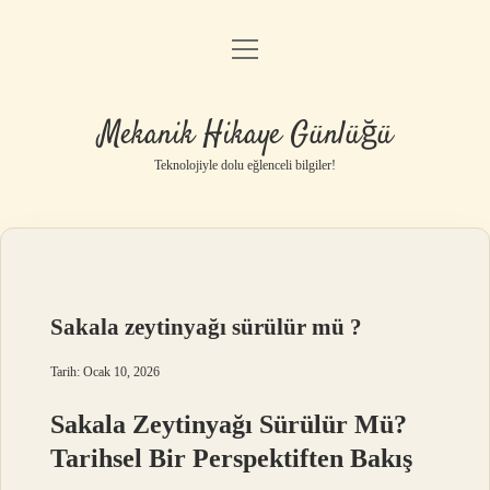
menüyü
Anasayfa
aç
Gizlilik Politikası
Mekanik Hikaye Günlüğü
Yasal Uyarı
Teknolojiyle dolu eğlenceli bilgiler!
Hakkımızda
Sakala zeytinyağı sürülür mü ?
Tarih: Ocak 10, 2026
Sakala Zeytinyağı Sürülür Mü?
Tarihsel Bir Perspektiften Bakış