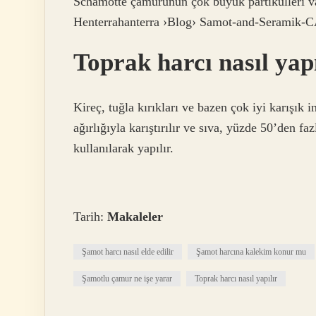
Schamotte çamurunun çok büyük partikülleri va
Henterrahanterra ›Blog› Samot-and-Seramik-
Toprak harcı nasıl yap
Kireç, tuğla kırıkları ve bazen çok iyi karışık 
ağırlığıyla karıştırılır ve sıva, yüzde 50’den fa
kullanılarak yapılır.
Tarih:
Makaleler
Şamot harcı nasıl elde edilir
Şamot harcına kalekim konur mu
Şamotlu çamur ne işe yarar
Toprak harcı nasıl yapılır