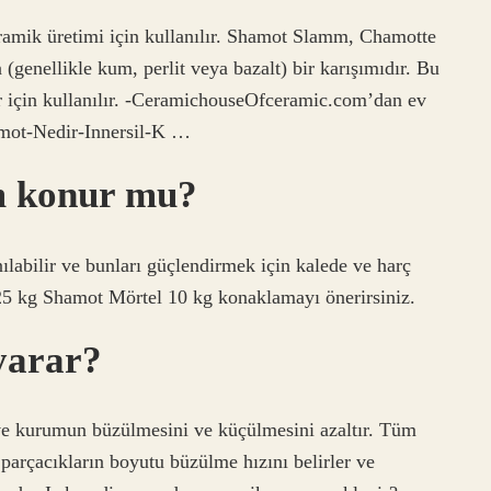
ramik üretimi için kullanılır. Shamot Slamm, Chamotte
(genellikle kum, perlit veya bazalt) bir karışımıdır. Bu
ar için kullanılır. -CeramichouseOfceramic.com’dan ev
mot-Nedir-Innersil-K …
m konur mu?
ılabilir ve bunları güçlendirmek için kalede ve harç
e 25 kg Shamot Mörtel 10 kg konaklamayı önerirsiniz.
yarar?
ve kurumun büzülmesini ve küçülmesini azaltır. Tüm
arçacıkların boyutu büzülme hızını belirler ve