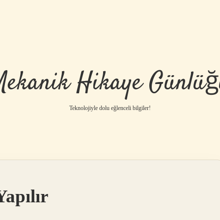
Mekanik Hikaye Günlüğ
Teknolojiyle dolu eğlenceli bilgiler!
apılır