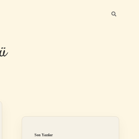
ü
Sidebar
hiltonbet yeni
Son Yazılar