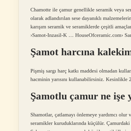
Chamotte ile çamur genellikle seramik veya se
olarak adlandırılan sese dayanıklı malzemelerin 
karışım seramik ve seramiklerde çeşitli amaçl
›Samot-Inzasil-K … HouseOfceramic.com› Sa
Şamot harcına kaleki
Pişmiş sargı harç katkı maddesi olmadan kullan
hacminin yarısını kullanabilirsiniz. Kesinlikl
Şamotlu çamur ne işe 
Shamotlar, çatlamayı önlemeye yardımcı olur 
seramikler kuruduklarında küçülür. Çamurdaki p