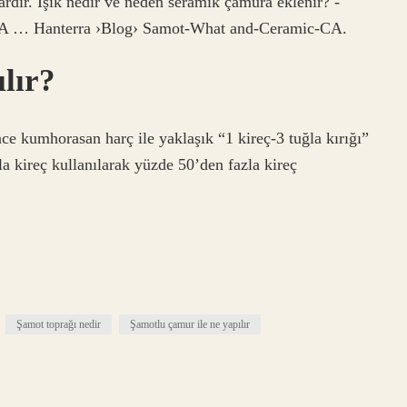
rdır. Işık nedir ve neden seramik çamura eklenir? -
CA … Hanterra ›Blog› Samot-What and-Ceramic-CA.
ılır?
ince kumhorasan harç ile yaklaşık “1 kireç-3 tuğla kırığı”
zla kireç kullanılarak yüzde 50’den fazla kireç
Şamot toprağı nedir
Şamotlu çamur ile ne yapılır