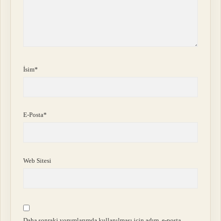
İsim*
E-Posta*
Web Sitesi
Daha sonraki yorumlarımda kullanılması için adım, e-posta