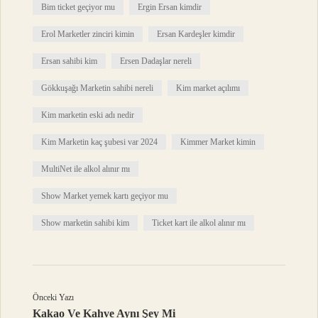
Bim ticket geçiyor mu
Ergin Ersan kimdir
Erol Marketler zinciri kimin
Ersan Kardeşler kimdir
Ersan sahibi kim
Ersen Dadaşlar nereli
Gökkuşağı Marketin sahibi nereli
Kim market açılımı
Kim marketin eski adı nedir
Kim Marketin kaç şubesi var 2024
Kimmer Market kimin
MultiNet ile alkol alınır mı
Show Market yemek kartı geçiyor mu
Show marketin sahibi kim
Ticket kart ile alkol alınır mı
Önceki Yazı
Kakao Ve Kahve Aynı Şey Mi