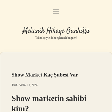
menüyü
Anasayfa
aç
Gizlilik Politikası
Mekanik Hikaye Günlüğü
Yasal Uyarı
Teknolojiyle dolu eğlenceli bilgiler!
Hakkımızda
Show Market Kaç Şubesi Var
Tarih: Aralık 11, 2024
Show marketin sahibi
kim?