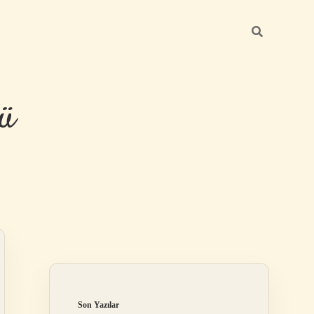
ü
Sidebar
hiltonbet yeni
Son Yazılar