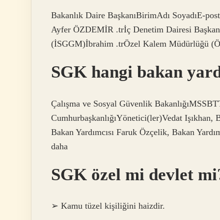
Bakanlık Daire BaşkanıBirimAdı SoyadıE-po
Ayfer ÖZDEMİR .trİç Denetim Dairesi Başkanlı
(İSGGM)İbrahim .trÖzel Kalem Müdürlüğü (ÖK
SGK hangi bakan yardı
Çalışma ve Sosyal Güvenlik BakanlığıMSSBTT
CumhurbaşkanlığıYönetici(ler)Vedat Işıkhan,
Bakan Yardımcısı Faruk Özçelik, Bakan Yardım
daha
SGK özel mi devlet mi
➢ Kamu tüzel kişiliğini haizdir.