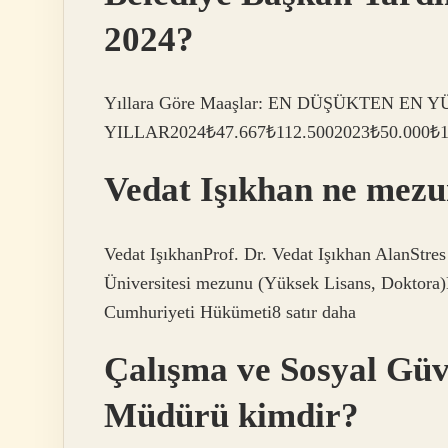
2024?
Yıllara Göre Maaşlar: EN DÜŞÜKTEN EN 
YILLAR2024₺47.667₺112.5002023₺50.000₺16
Vedat Işıkhan ne mez
Vedat IşıkhanProf. Dr. Vedat Işıkhan AlanStres
Üniversitesi mezunu (Yüksek Lisans, Doktora
Cumhuriyeti Hükümeti8 satır daha
Çalışma ve Sosyal Gü
Müdürü kimdir?