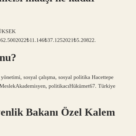
YÜKSEK
2.5002022₺11.146₺37.1252021₺5.20822.
unu?
 yönetimi, sosyal çalışma, sosyal politika Hacettepe
)MeslekAkademisyen, politikacıHükümet67. Türkiye
venlik Bakanı Özel Kalem