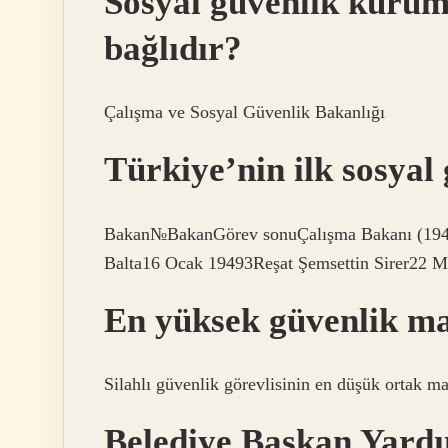
Sosyal güvenlik kurum
bağlıdır?
Çalışma ve Sosyal Güvenlik Bakanlığı
Türkiye’nin ilk sosyal
Bakan№BakanGörev sonuÇalışma Bakanı (1945
Balta16 Ocak 19493Reşat Şemsettin Sirer22 Ma
En yüksek güvenlik ma
Silahlı güvenlik görevlisinin en düşük ortak m
Belediye Başkan Yardı