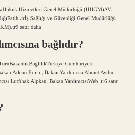
staHukuk Hizmetleri Genel Müdürlüğü (HHGM)AV.
ğıFatih .trİş Sağlığı ve Güvenliği Genel Müdürlüğü
M).tr9 satır daha
mcısına bağlıdır?
ürüBakanlıkBağlılıkTürkiye Cumhuriyeti
 Bakan Adnan Ertem, Bakan Yardımcısı Ahmet Aydın,
cısı Lutfıhak Alpkan, Bakan YardımcısıWeb .tr6 satır
?