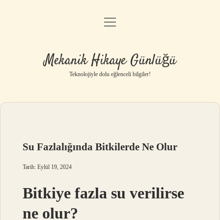
menüyü
Anasayfa
aç
Gizlilik Politikası
Mekanik Hikaye Günlüğü
Yasal Uyarı
Teknolojiyle dolu eğlenceli bilgiler!
Hakkımızda
Su Fazlalığında Bitkilerde Ne Olur
Tarih: Eylül 19, 2024
Bitkiye fazla su verilirse
ne olur?