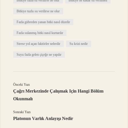
Bitkiye fazla su verilirse ne olur
Bitkiye ne kadar su verilmeli
Bitkiye tuzlu su verilirse ne olur
Fazla gübreden yanan bitki nasıl düzelir
Fazla sulanmış bitki nasıl kurtarılır
Strese yol açan faktörler nelerdir
Su krizi nedir
Suyu fazla gelen çiçeğe ne yapılır
Önceki Yazı
Çağrı Merkezinde Çalışmak Için Hangi Bölüm
Okunmalı
Sonraki Yazı
Platonun Varlık Anlayışı Nedir