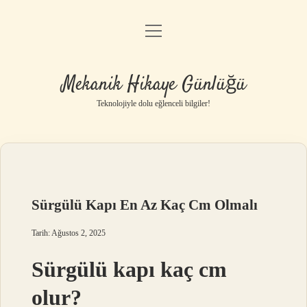
menüyü
Anasayfa
aç
Gizlilik Politikası
Mekanik Hikaye Günlüğü
Yasal Uyarı
Teknolojiyle dolu eğlenceli bilgiler!
Hakkımızda
Sürgülü Kapı En Az Kaç Cm Olmalı
Tarih: Ağustos 2, 2025
Sürgülü kapı kaç cm
olur?