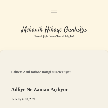
menüyü
Anasayfa
aç
Gizlilik Politikası
Mekanik Hikaye Günlüğü
Yasal Uyarı
Teknolojiyle dolu eğlenceli bilgiler!
Hakkımızda
Etiket:
Adli tatilde hangi süreler işler
Adliye Ne Zaman Açılıyor
Tarih: Eylül 28, 2024