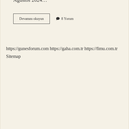
Ağustos 2024…
Adliye
Devamını okuyun
8 Yorum
Ne
Zaman
Açılıyor
https://gunesforum.com
https://gaha.com.tr
https://fimu.com.tr
Sitemap