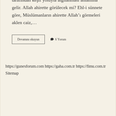
tarafından keşif yoluyla algılanması anlamına
gelir. Allah ahirette görülecek mi? Ehl-i sünnete
göre, Müslümanların ahirette Allah’ı görmeleri
aklen caiz,…
Allahın
Devamını okuyun
6 Yorum
Cemalini
Kimler
Gorecek
https://gunesforum.com
https://gaha.com.tr
https://fimu.com.tr
Sitemap