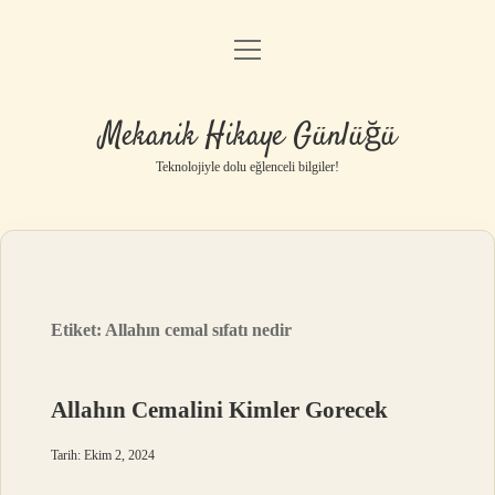
menüyü
Anasayfa
aç
Gizlilik Politikası
Mekanik Hikaye Günlüğü
Yasal Uyarı
Teknolojiyle dolu eğlenceli bilgiler!
Hakkımızda
Etiket:
Allahın cemal sıfatı nedir
Allahın Cemalini Kimler Gorecek
Tarih: Ekim 2, 2024