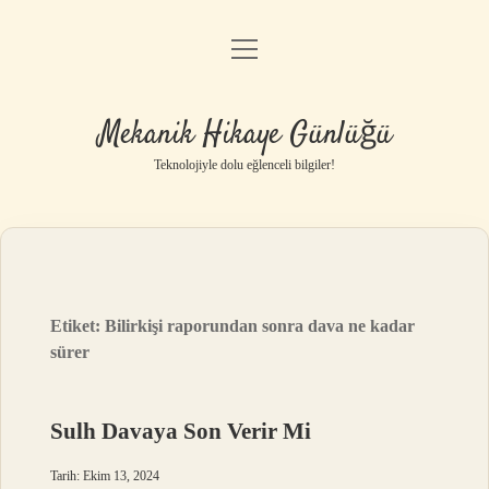
menüyü
Anasayfa
aç
Gizlilik Politikası
Mekanik Hikaye Günlüğü
Yasal Uyarı
Teknolojiyle dolu eğlenceli bilgiler!
Hakkımızda
Etiket:
Bilirkişi raporundan sonra dava ne kadar
sürer
Sulh Davaya Son Verir Mi
Tarih: Ekim 13, 2024