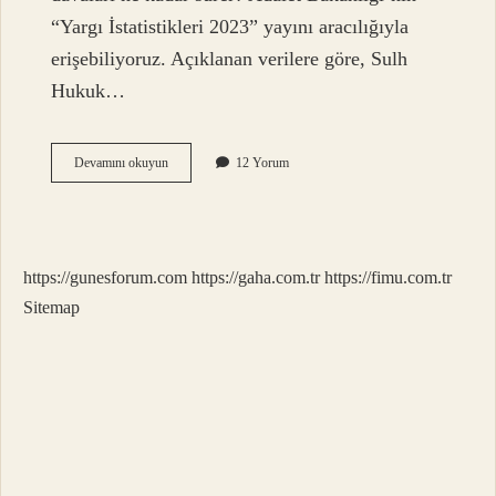
“Yargı İstatistikleri 2023” yayını aracılığıyla
erişebiliyoruz. Açıklanan verilere göre, Sulh
Hukuk…
Sulh
Devamını okuyun
12 Yorum
Davaya
Son
Verir
Mi
https://gunesforum.com
https://gaha.com.tr
https://fimu.com.tr
Sitemap