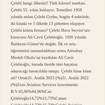
Çelebi hangi ülkenin? Türk küresel markası
Çelebi 55. yılını kutluyor. Temelleri 1958
yılında atılan Çelebi Grubu, bugün 4 sektörde,
iki kıtada ve 5 ülkede 13 şirketten oluşuyor.
Çelebi kimin firması? Çelebi Hava Servisi’nin
kurucusu Ali Cavit Çelebioğlu, 1926 yılında
Balıkesir-Gönen’de doğdu. İlk ve orta
öğrenimini tamamladıktan sonra Astsubay
Meslek Okulu’na kaydolan Ali Cavit
Çelebioğlu, burada ileride tüm hayatını
adayacağı havacılıkla tanıştı. Çelebi hisse kime
ait? Ortak31. Aralık 2023 (%)31. Aralık 2022
(%)Zeus Aviation Services Investments
B.V.42,06%44,96%Can
Çelebioğlu14,72%15,73%Canan