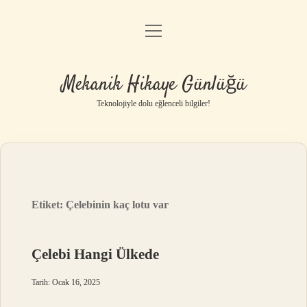
menüyü
Anasayfa
aç
Gizlilik Politikası
Mekanik Hikaye Günlüğü
Yasal Uyarı
Teknolojiyle dolu eğlenceli bilgiler!
Hakkımızda
Etiket:
Çelebinin kaç lotu var
Çelebi Hangi Ülkede
Tarih: Ocak 16, 2025