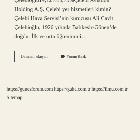
Çelebioğlu14,72%15,73%Çelebi Aviation
Holding A.Ş. Çelebi yer hizmetleri kimin?
Çelebi Hava Servisi’nin kurucusu Ali Cavit
Çelebioğlu, 1926 yılında Balıkesir-Gönen’de
doğdu. İlk ve orta öğrenimini…
Çelebi
Devamını okuyun
Yorum Bırak
Hangi
Ülkede
https://gunesforum.com
https://gaha.com.tr
https://fimu.com.tr
Sitemap